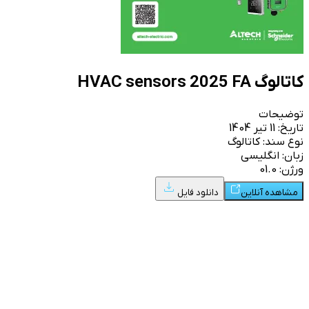
کاتالوگ HVAC sensors 2025 FA
توضیحات
تاریخ: 11 تیر 1404
نوع سند:
کاتالوگ
زبان: انگلیسی
ورژن:
01.0
مشاهده آنلاین
دانلود فایل