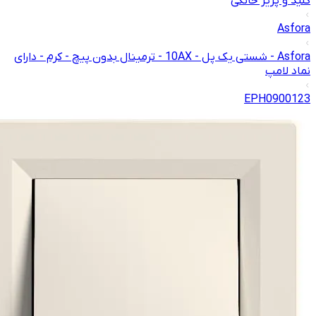
کلید و پریز خانگی
Asfora
Asfora - شستی یک پل - 10AX - ترمینال بدون پیچ - کرم - دارای
نماد لامپ
EPH0900123