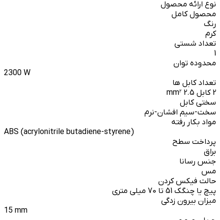
نوع ارائه محصول
محصول کامل
رنگ
کرم
تعداد شستی
1
محدوده توان
2300 W
تعداد کابل ها
2 کابل 2.5 mm²
سختی کابل
سخت-سیم افشان-نرم
مواد بکار رفته
ABS (acrylonitrile butadiene-styrene)
پرداخت سطح
براق
جنس رسانا
مس
حالت فیکس کردن
پیچ یا چنگک 51 تا 70 میلی متری
میزان بیرون زدگی
15 mm