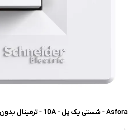
Asfora - شستی یک پل - 10A - ترمینال بدون پیچ - سفید - چراغ دار - با نماد لامپ