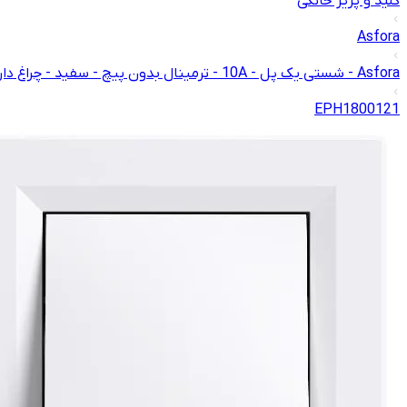
کلید و پریز خانگی
Asfora
Asfora - شستی یک پل - 10A - ترمینال بدون پیچ - سفید - چراغ دار - با نماد لامپ
EPH1800121