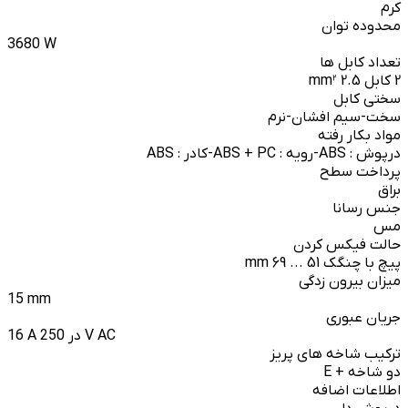
کرم
محدوده توان
3680 W
تعداد کابل ها
2 کابل 2.5 mm²
سختی کابل
سخت-سیم افشان-نرم
مواد بکار رفته
درپوش : ABS-رویه : ABS + PC-کادر : ABS
پرداخت سطح
براق
جنس رسانا
مس
حالت فیکس کردن
پیچ با چنگک 51 ... 69 mm
میزان بیرون زدگی
15 mm
جریان عبوری
16 A در 250 V AC
ترکیب شاخه های پریز
دو شاخه + E
اطلاعات اضافه