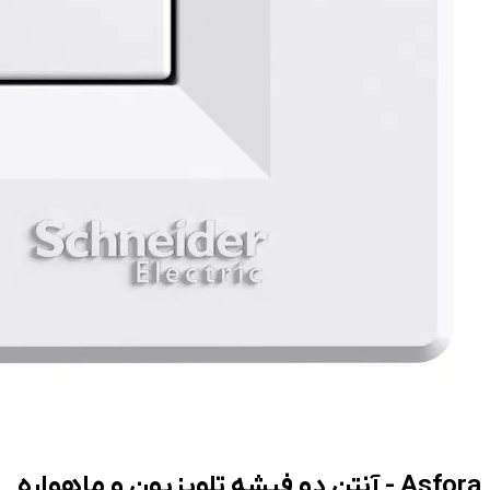
Asfora - آنتن دو فیشه تلویزیون و ماهواره