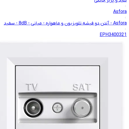
کلید و پریز خانگی
Asfora
Asfora - آنتن دو فیشه تلویزیون و ماهواره - میانی - 8dB - سفید
EPH3400321