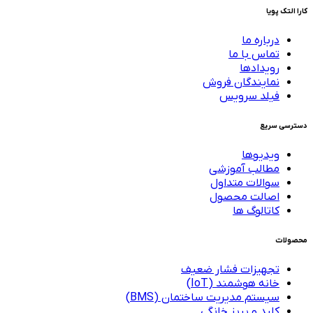
کارا التک پویا
درباره ما
تماس با ما
رویدادها
نمایندگان فروش
فیلد سرویس
دسترسی سریع
ویدیوها
مطالب آموزشی
سوالات متداول
اصالت محصول
کاتالوگ ها
محصولات
تجهیزات فشار ضعیف
خانه هوشمند (IoT)
سیستم مدیریت ساختمان (BMS)
کلید و پریز خانگی