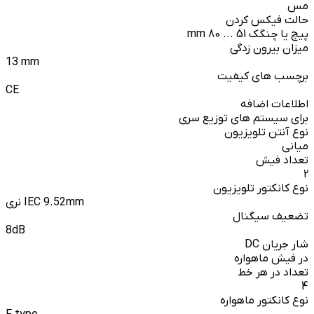
مس
حالت فیکس کردن
پیچ یا چنگک 51 ... 80 mm
میزان بیرون زدگی
13 mm
برچسب های کیفیت
CE
اطلاعات اضافه
برای سیستم های توزیع سری
نوع آنتن تلویزیون
میانی
تعداد فیش
2
نوع کانکتور تلویزیون
نری IEC 9.52mm
تضعیف سیگنال
8dB
شار جریان DC
در فیش ماهواره
تعداد در هر خط
4
نوع کانکتور ماهواره