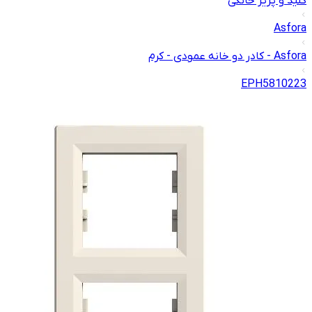
کلید و پریز خانگی
Asfora
Asfora - کادر دو خانه عمودی - کرم
EPH5810223