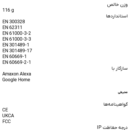
وزن خالص
116 g
استاندارد‌ها
EN 300328
EN 62311
EN 61000-3-2
EN 61000-3-3
EN 301489-1
EN 301489-17
EN 60669-1
EN 60669-2-1
سازگار با
Amaxon Alexa
Google Home
محیطی
گواهینامه‌ها
CE
UKCA
FCC
درجه حفاظت IP