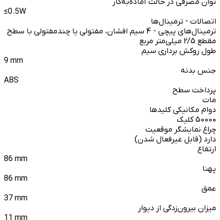
توان مصرفی در حالت آماده‌به‌کار
≤0.5W
اتصالات - ترمینال‌ها
ترمینال‌های پیچی - 4 سیم افشان، مفتولی یا چندمفتولی با سطح
مقطع 2/5 میلی‌متر مربع
طول روکش برداری سیم
9 mm
جنس بدنه
ABS
پرداخت سطح
مات
دوام مکانیکی کلیدها
50000 کلیک
چراغ نمایشگر موقعیت
دارد (قابل غیرفعال شدن)
ارتفاع
86 mm
پهنا
86 mm
عمق
37 mm
میزان بیرون‌زدگی از دیوار
11 mm