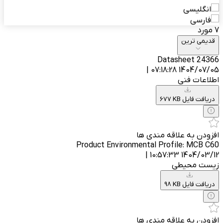
انگلیسی
فارسی
7 مورد
قدیمی ترین
Datasheet 24366
1404/07/05 07:18:28 |
اطلاعات فنی
677 KB دریافت فایل
افزودن به علاقه مندی ها
Product Environmental Profile: MCB C60
1404/03/12 10:57:33 |
زیست محیطی
98 KB دریافت فایل
افزودن به علاقه مندی ها