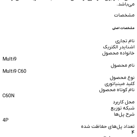
می‌باشد.
مشخصات
مشخصات اصلی
نام تجاری
اشنایدر الکتریک
خانواده محصول
Multi9
نام محصول
Multi9 C60
نوع محصول
کلید مینیاتوری
نام کوتاه محصول
C60N
محل کاربرد
شبکه توزیع
شرح پل‌ها
4P
تعداد پل‌های حفاظت شده
4