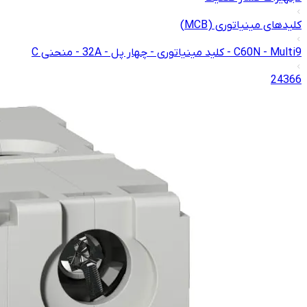
کلیدهای مینیاتوری (MCB)
C60N - Multi9 - کلید مینیاتوری - چهار پل - 32A - منحنی C
24366