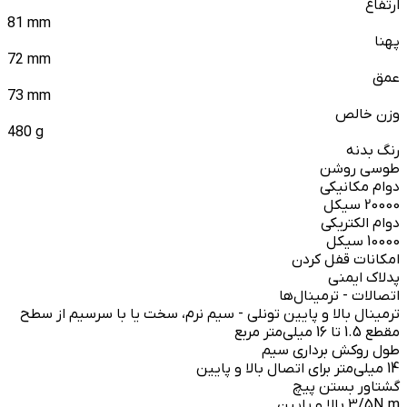
ارتفاع
81 mm
پهنا
72 mm
عمق
73 mm
وزن خالص
480 g
رنگ بدنه
طوسی روشن
دوام مکانیکی
20000 سیکل
دوام الکتریکی
10000 سیکل
امکانات قفل کردن
پدلاک ایمنی
اتصالات - ترمینال‌ها
ترمینال‌ بالا و پایین تونلی - سیم نرم، سخت یا با سرسیم از سطح
مقطع 1.5 تا 16 میلی‌متر مربع
طول روکش برداری سیم
14 میلی‌متر برای اتصال بالا و پایین
گشتاور بستن پیچ
3/5N.m بالا و پایین