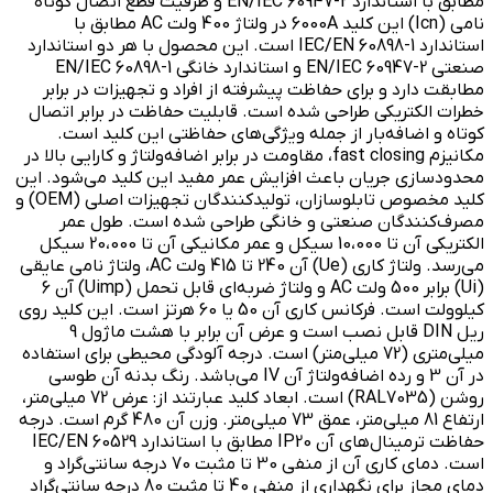
مطابق با استاندارد EN/IEC 60947-2 و ظرفیت قطع اتصال کوتاه
نامی (Icn) این کلید 6000A در ولتاژ 400 ولت AC مطابق با
استاندارد IEC/EN 60898-1 است. این محصول با هر دو استاندارد
صنعتی EN/IEC 60947-2 و استاندارد خانگی EN/IEC 60898-1
مطابقت دارد و برای حفاظت پیشرفته از افراد و تجهیزات در برابر
خطرات الکتریکی طراحی شده است. قابلیت حفاظت در برابر اتصال
کوتاه و اضافه‌بار از جمله ویژگی‌های حفاظتی این کلید است.
مکانیزم fast closing، مقاومت در برابر اضافه‌ولتاژ و کارایی بالا در
محدودسازی جریان باعث افزایش عمر مفید این کلید می‌شود. این
کلید مخصوص تابلوسازان، تولیدکنندگان تجهیزات اصلی (OEM) و
مصرف‌کنندگان صنعتی و خانگی طراحی شده است. طول عمر
الکتریکی آن تا 10،000 سیکل و عمر مکانیکی آن تا 20،000 سیکل
می‌رسد. ولتاژ کاری (Ue) آن 240 تا 415 ولت AC، ولتاژ نامی عایقی
(Ui) برابر 500 ولت AC و ولتاژ ضربه‌ای قابل تحمل (Uimp) آن 6
کیلوولت است. فرکانس کاری آن 50 یا 60 هرتز است. این کلید روی
ریل DIN قابل نصب است و عرض آن برابر با هشت ماژول 9
میلی‌متری (72 میلی‌متر) است. درجه آلودگی محیطی برای استفاده
در آن 3 و رده اضافه‌ولتاژ آن IV می‌باشد. رنگ بدنه آن طوسی
روشن (RAL7035) است. ابعاد کلید عبارتند از: عرض 72 میلی‌متر،
ارتفاع 81 میلی‌متر، عمق 73 میلی‌متر. وزن آن 480 گرم است. درجه
حفاظت ترمینال‌های آن IP20 مطابق با استاندارد IEC/EN 60529
است. دمای کاری آن از منفی 30 تا مثبت 70 درجه سانتی‌گراد و
دمای مجاز برای نگهداری از منفی 40 تا مثبت 80 درجه سانتی‌گراد