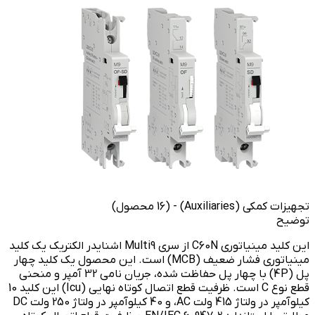
تجهیزات کمکی (Auxiliaries) - (16 محصول)
توضیح
این کلید مینیاتوری C60N از سری Multi9 اشنایدر الکتریک یک کلید
مینیاتوری فشار ضعیف (MCB) است. این محصول یک کلید چهار
پل (4P) با چهار پل حفاظت شده، جریان نامی 32 آمپر و منحنی
قطع نوع C است. ظرفیت قطع اتصال کوتاه نهایی (Icu) این کلید 10
کیلوآمپر در ولتاژ 415 ولت AC، و 40 کیلوآمپر در ولتاژ 250 ولت DC