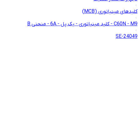
کلیدهای مینیاتوری (MCB)
C60N - M9 - کلید مینیاتوری - یک پل - 6A - منحنی B
24049-SE