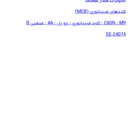
تجهیزات فشار ضعیف
کلیدهای مینیاتوری (MCB)
C60N - M9 - کلید مینیاتوری - دو پل - 4A - منحنی B
24074-SE