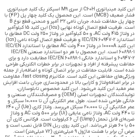
این کلید مینیاتوری C60H از سری M9 اسپکتر یک کلید مینیاتوری
فشار ضعیف (MCB) است. این محصول یک کلید چهار پل (4P) با
چهار پل حفاظت شده، جریان نامی 32 آمپر و منحنی قطع نوع B
است. ظرفیت قطع اتصال کوتاه نهایی (Icu) این کلید 15 کیلوآمپر
در ولتاژ 415 ولت AC، و 50 کیلوآمپر در ولتاژ 250 ولت DC مطابق با
استاندارد IEC/EN 60947-2 و ظرفیت قطع اتصال کوتاه نامی (Icn)
این کلید 10000A در ولتاژ 400 ولت AC مطابق با استاندارد IEC/EN
60898-1 است. این محصول با هر دو استاندارد صنعتی IEC/EN
60947-2 و استاندارد خانگی IEC/EN 60898-1 مطابقت دارد و برای
حفاظت پیشرفته از افراد و تجهیزات در برابر خطرات الکتریکی طراحی
شده است. قابلیت حفاظت در برابر اتصال کوتاه و اضافه‌بار از جمله
ویژگی‌های حفاظتی این کلید است. مکانیزم fast closing، مقاومت
در برابر اضافه‌ولتاژ و کارایی بالا در محدودسازی جریان باعث افزایش
عمر مفید این کلید می‌شود. این کلید مخصوص تابلوسازان،
تولیدکنندگان تجهیزات اصلی (OEM) و مصرف‌کنندگان صنعتی و
خانگی طراحی شده است. طول عمر الکتریکی آن تا 10،000 سیکل و
عمر مکانیکی آن تا 20،000 سیکل می‌رسد. ولتاژ کاری (Ue) آن 240
تا 440 ولت AC، ولتاژ نامی عایقی (Ui) برابر 500 ولت AC و ولتاژ
ضربه‌ای قابل تحمل (Uimp) آن 6 کیلوولت است. فرکانس کاری آن
50 یا 60 هرتز می‌باشد. این کلید روی ریل DIN قابل نصب است و
عرض آن برابر با هشت ماژول 9 میلی‌متری (72 میلی‌متر) است.