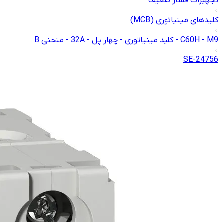
تجهیزات فشار ضعیف
کلیدهای مینیاتوری (MCB)
C60H - M9 - کلید مینیاتوری - چهار پل - 32A - منحنی B
24756-SE