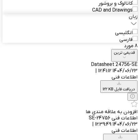
کاتالوگ و بروشور
CAD and Drawings
زبان
انگلیسی
فارسی
8 مورد
قدیمی ترین
Datasheet 24756-SE
1404/06/23 12:41:12 |
اطلاعات فنی
122 KB دریافت فایل
افزودن به علاقه مندی ها
اطلاعات فنی 24756-SE
1404/06/23 12:39:49 |
اطلاعات فنی