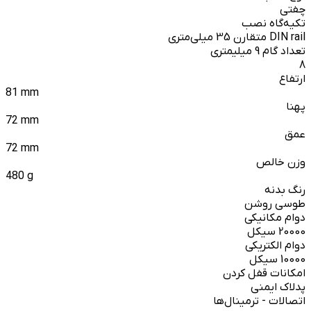
چفتی
تکیه‌گاه نصب
DIN rail متقارن 35 میلی‌متری
تعداد گام 9 میلیمتری
8
ارتفاع
81 mm
پهنا
72 mm
عمق
72 mm
وزن خالص
480 g
رنگ بدنه
طوسی روشن
دوام مکانیکی
20000 سیکل
دوام الکتریکی
10000 سیکل
امکانات قفل کردن
پدلاک ایمنی
اتصالات - ترمینال‌ها