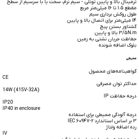
ترمینال‌ بالا و پایین تونلی - سیم نرم، سخت یا با سرسیم از سطح
مقطع 1.5 تا 16 میلی‌متر مربع
طول روکش برداری سیم
14 میلی‌متر برای اتصال بالا و پایین
گشتاور بستن پیچ
3/5N.m بالا و پایین
حفاظت جریان نشتی به زمین
بلوک اضافه شونده
محیطی
گواهینامه‌های محصول
CE
حداکثر توان مصرفی
14W (415V-32A)
درجه حفاظت IP
IP20
IP40 in enclosure
درجه آلودگی محیطی برای استفاده
3 بر اساس استاندارد IEC 60947-2
رده اضافه ولتاژ
IV