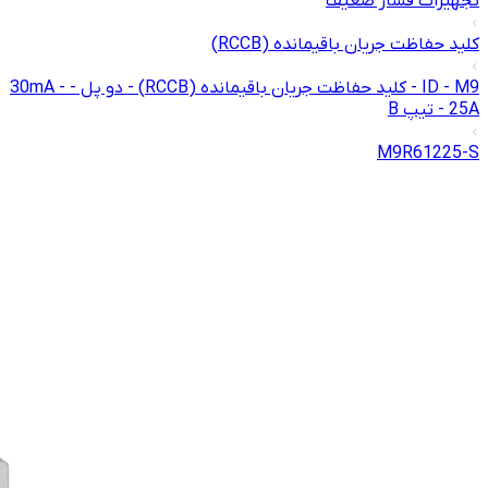
تجهیزات فشار ضعیف
کلید حفاظت جریان باقیمانده (RCCB)
ID - M9 - کلید حفاظت جریان باقیمانده (RCCB) - دو پل - 30mA -
25A - تیپ B
M9R61225-S