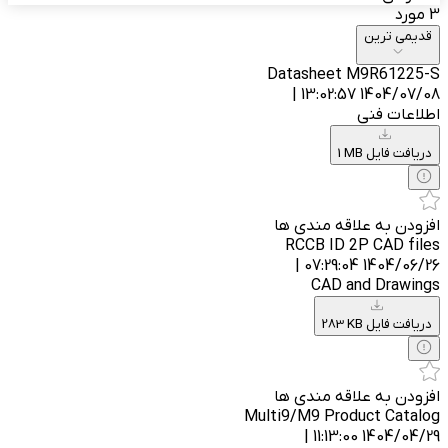
3 مورد
قدیمی ترین
Datasheet M9R61225-S
1404/07/08 13:02:57 |
اطلاعات فنی
1 MB دریافت فایل
افزودن به علاقه مندی ها
RCCB ID 2P CAD files
1404/06/26 07:29:04 |
CAD and Drawings
283 KB دریافت فایل
افزودن به علاقه مندی ها
Multi9/M9 Product Catalog
1404/04/29 11:13:00 |