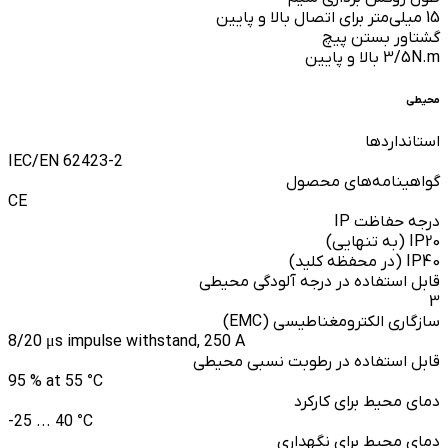
15 میلی‌متر برای اتصال بالا و پایین
گشتاور بستن پیچ
3/5N.m بالا و پایین
محیطی
استانداردها
IEC/EN 62423-2
گواهینامه‌های محصول
CE
درجه حفاظت IP
IP20 (به تنهایی)
IP40 (در محفظه کلید)
قابل استفاده در درجه آلودگی محیطی
3
سازگاری الکترومغناطیسی (EMC)
8/20 μs impulse withstand, 250 A
قابل استفاده در رطوبت نسبی محیطی
95 % at 55 °C
دمای محیط برای کارکرد
-25 ... 40 °C
دمای محیط برای نگهداری