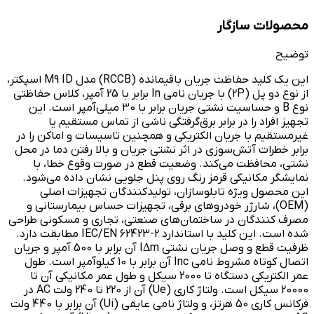
محصولات سازگار
توضیح
این یک کلید حفاظت جریان باقیمانده (RCCB) مدل M9 ID اسپکتر،
از نوع دو پل (2P) با جریان نامی In برابر با 25 آمپر، کلاس حفاظتی
نوع B و حساسیت نشتی جریان برابر با 30 میلی‌آمپر است. این
تجهیز افراد را در برابر برق‌گرفتگی ناشی از تماس مستقیم یا
غیرمستقیم با جریان الکتریکی و همچنین تاسیسات و اماکن را در
برابر خطرات آتش‌سوزی در اثر نشتی جریان و بالا رفتن دما در محل
نشتی، محافظت می‌کند. وضعیت قطع در صورت وقوع خطا، با
نمایشگر مکانیکی قرمز رنگ روی پنل جلویی نشان داده می‌شود.
این محصول ویژه تابلوسازان، تولیدکنندگان تجهیزات اصلی
(OEM)، شارژر خودروهای برقی، تجهیزات حساس بیمارستانی و
مصرف کنندگان در ساختمان‌های صنعتی، تجاری و مسکونی طراحی
شده است. این کلید با استاندارد IEC/EN 62423-2 مطابقت دارد.
ظرفیت قطع و وصل جریان نشتی IΔm آن برابر با 500 آمپر و جریان
اتصال کوتاه مشروط نامی Inc آن برابر با 10 کیلوآمپر است. طول
عمر الکتریکی دستگاه تا 2000 سیکل و طول عمر مکانیکی آن تا
20000 سیکل است. ولتاژ کاری (Ue) آن از 220 تا 240 ولت AC در
فرکانس کاری 50 هرتز، و ولتاژ نامی عایقی (Ui) آن برابر با 440 ولت