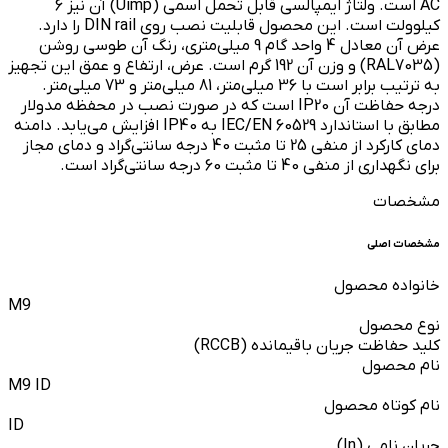
AC است. ولتاژ ایمپالسی قابل تحمل اسمی (Uimp) آن نیز 6
کیلوولت است. این محصول قابلیت نصب روی DIN rail را دارد.
عرض آن معادل 4 واحد گام 9 میلی‌متری، رنگ آن طوسی روشن
(RAL7035) و وزن آن 192 گرم است. عرض، ارتفاع و عمق این تجهیز
به ترتیب برابر است با 36 میلی‌متر، 81 میلی‌متر و 73 میلی‌متر.
درجه حفاظت آن IP20 است که در صورت نصب در محفظه مدولار
مطابق با استاندارد IEC/EN 60529 به IP40 افزایش می‌یابد. دامنه
دمای کارکرد از منفی 25 تا مثبت 40 درجه سانتی‌گراد و دمای مجاز
برای نگهداری از منفی 40 تا مثبت 60 درجه سانتی‌گراد است.
مشخصات
مشخصات اصلی
خانواده محصول
M9
نوع محصول
کلید حفاظت جریان باقیمانده (RCCB)
نام محصول
M9 ID
نام کوتاه محصول
ID
جریان نامی (In)