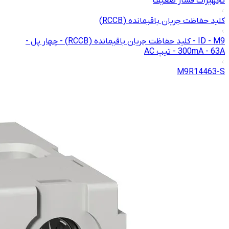
تجهیزات فشار ضعیف
کلید حفاظت جریان باقیمانده (RCCB)
ID - M9 - کلید حفاظت جریان باقیمانده (RCCB) - چهار پل -
300mA - 63A - تیپ AC
M9R14463-S