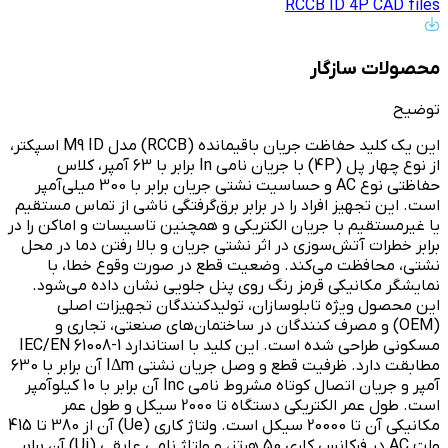
RCCB ID 4P CAD files
محصولات سازگار
توضیح
این یک کلید حفاظت جریان باقیمانده (RCCB) مدل M9 ID اسپکتر،
از نوع چهار پل (4P) با جریان نامی In برابر با 63 آمپر، کلاس
حفاظتی نوع AC و حساسیت نشتی جریان برابر با 300 میلی‌آمپر
است. این تجهیز افراد را در برابر برق‌گرفتگی ناشی از تماس مستقیم
یا غیرمستقیم با جریان الکتریکی و همچنین تاسیسات و اماکن را در
برابر خطرات آتش‌سوزی در اثر نشتی جریان و بالا رفتن دما در محل
نشتی، محافظت می‌کند. وضعیت قطع در صورت وقوع خطا، با
نمایشگر مکانیکی قرمز رنگ روی پنل جلویی نشان داده می‌شود.
این محصول ویژه تابلوسازان، تولیدکنندگان تجهیزات اصلی
(OEM) و مصرف کنندگان در ساختمان‌های صنعتی، تجاری و
مسکونی طراحی شده است. این کلید با استاندارد IEC/EN 61008-1
مطابقت دارد. ظرفیت قطع و وصل جریان نشتی IΔm آن برابر با 630
آمپر و جریان اتصال کوتاه مشروط نامی Inc آن برابر با 10 کیلوآمپر
است. طول عمر الکتریکی دستگاه تا 2000 سیکل و طول عمر
مکانیکی آن تا 20000 سیکل است. ولتاژ کاری (Ue) آن از 380 تا 415
ولت AC در فرکانس کاری 50 هرتز، و ولتاژ نامی عایقی (Ui) آن برابر