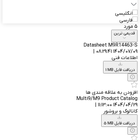
انگلیسی
فارسی
5 مورد
قدیمی ترین
Datasheet M9R14463-S
1404/07/09 08:29:41 |
اطلاعات فنی
1 MB دریافت فایل
افزودن به علاقه مندی ها
Multi9/M9 Product Catalog
1404/04/29 11:13:00 |
کاتالوگ و بروشور
5 MB دریافت فایل