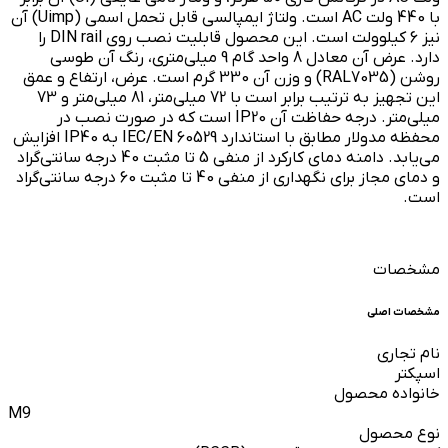
با 440 ولت AC است. ولتاژ ایمپالسی قابل تحمل اسمی (Uimp) آن
نیز 6 کیلوولت است. این محصول قابلیت نصب روی DIN rail را
دارد. عرض آن معادل 8 واحد گام 9 میلی‌متری، رنگ آن طوسی
روشن (RAL7035) و وزن آن 330 گرم است. عرض، ارتفاع و عمق
این تجهیز به ترتیب برابر است با 72 میلی‌متر، 81 میلی‌متر و 73
میلی‌متر. درجه حفاظت آن IP20 است که در صورت نصب در
محفظه مدولار مطابق با استاندارد IEC/EN 60529 به IP40 افزایش
می‌یابد. دامنه دمای کارکرد از منفی 5 تا مثبت 40 درجه سانتی‌گراد
و دمای مجاز برای نگهداری از منفی 40 تا مثبت 60 درجه سانتی‌گراد
است.
مشخصات
مشخصات اصلی
نام تجاری
اسپکتر
خانواده محصول
M9
نوع محصول