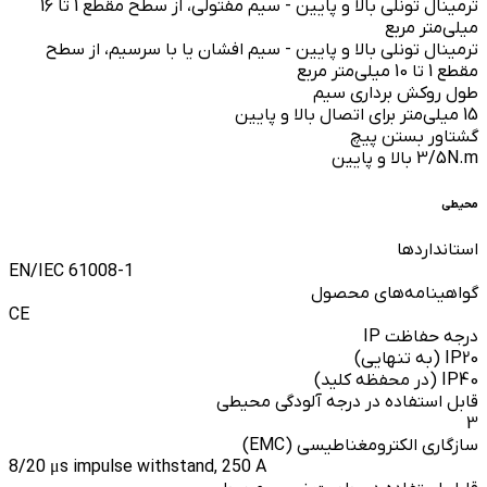
ترمینال تونلی بالا و پایین - سیم مفتولی، از سطح مقطع 1 تا 16
میلی‌متر مربع
ترمینال تونلی بالا و پایین - سیم افشان یا با سرسیم، از سطح
مقطع 1 تا 10 میلی‌متر مربع
طول روکش برداری سیم
15 میلی‌متر برای اتصال بالا و پایین
گشتاور بستن پیچ
3/5N.m بالا و پایین
محیطی
استانداردها
EN/IEC 61008-1
گواهینامه‌های محصول
CE
درجه حفاظت IP
IP20 (به تنهایی)
IP40 (در محفظه کلید)
قابل استفاده در درجه آلودگی محیطی
3
سازگاری الکترومغناطیسی (EMC)
8/20 μs impulse withstand, 250 A