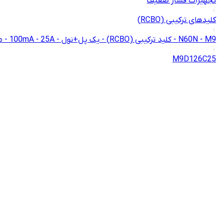
تجهیزات فشار ضعیف
کلیدهای ترکیبی (RCBO)
N60N - M9 - کلید ترکیبی (RCBO) - یک پل+نول - 100mA - 25A - منحنی C - تیپ AC
M9D126C25