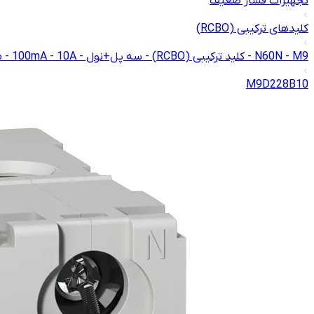
تجهیزات فشار ضعیف
کلیدهای ترکیبی (RCBO)
N60N - M9 - کلید ترکیبی (RCBO) - سه پل+نول - 100mA - 10A - منحنی B - تیپ A
M9D228B10