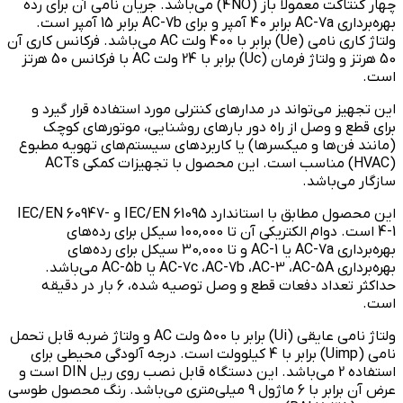
چهار کنتاکت معمولاً باز (4NO) می‌باشد. جریان نامی آن برای رده
بهره‌برداری AC-7a برابر 40 آمپر و برای AC-7b برابر 15 آمپر است.
ولتاژ کاری نامی (Ue) برابر با 400 ولت AC می‌باشد. فرکانس کاری آن
50 هرتز و ولتاژ فرمان (Uc) برابر با 24 ولت AC با فرکانس 50 هرتز
است.
این تجهیز می‌تواند در مدارهای کنترلی مورد استفاده قرار گیرد و
برای قطع و وصل از راه دور بارهای روشنایی، موتورهای کوچک
(مانند فن‌ها و میکسرها) یا کاربردهای سیستم‌های تهویه مطبوع
(HVAC) مناسب است. این محصول با تجهیزات کمکی ACTs
سازگار می‌باشد.
این محصول مطابق با استاندارد IEC/EN 61095 و IEC/EN 60947-
4-1 است. دوام الکتریکی آن تا 100,000 سیکل برای رده‌های
بهره‌برداری AC-7a یا AC-1 و تا 30,000 سیکل برای رده‌های
بهره‌برداری AC-7c ،AC-7b ،AC-3 ،AC-5A یا AC-5b می‌باشد.
حداکثر تعداد دفعات قطع و وصل توصیه شده، 6 بار در دقیقه
است.
ولتاژ نامی عایقی (Ui) برابر با 500 ولت AC و ولتاژ ضربه قابل تحمل
نامی (Uimp) برابر با 4 کیلوولت است. درجه آلودگی محیطی برای
استفاده 2 می‌باشد. این دستگاه قابل نصب روی ریل DIN است و
عرض آن برابر با 6 ماژول 9 میلی‌متری می‌باشد. رنگ محصول طوسی