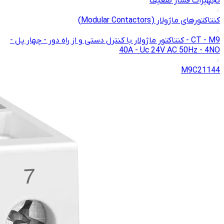
تجهیزات فشار ضعیف
کنتاکتور‌های ماژولار (Modular Contactors)
CT - M9 - کنتاکتور ماژولار با کنترل دستی و از راه دور - چهار پل -
40A - Uc 24V AC 50Hz - 4NO
M9C21144