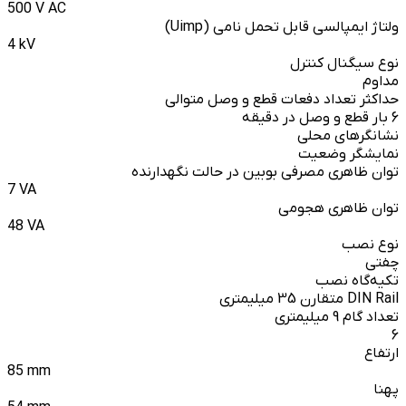
500 V AC
ولتاژ ایمپالسی قابل تحمل نامی (Uimp)
4 kV
نوع سیگنال کنترل
مداوم
حداکثر تعداد دفعات قطع و وصل متوالی
6 بار قطع و وصل در دقیقه
نشانگرهای محلی
نمایشگر وضعیت
توان ظاهری مصرفی بوبین در حالت نگهدارنده
7 VA
توان ظاهری هجومی
48 VA
نوع نصب
چفتی
تکیه‌گاه نصب
DIN Rail متقارن 35 میلیمتری
تعداد گام 9 میلیمتری
6
ارتفاع
85 mm
پهنا