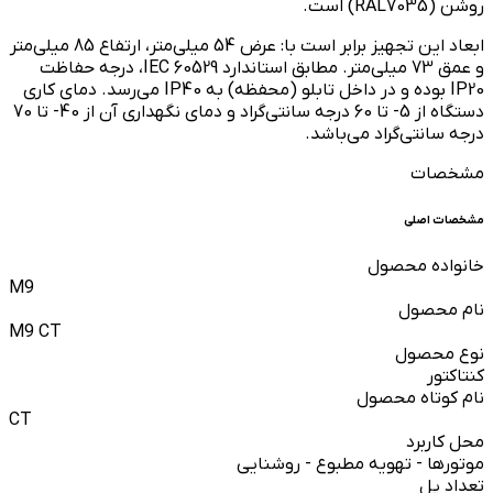
روشن (RAL7035) است.
ابعاد این تجهیز برابر است با: عرض 54 میلی‌متر، ارتفاع 85 میلی‌متر
و عمق 73 میلی‌متر. مطابق استاندارد IEC 60529، درجه حفاظت
IP20 بوده و در داخل تابلو (محفظه) به IP40 می‌رسد. دمای کاری
دستگاه از 5- تا 60 درجه سانتی‌گراد و دمای نگهداری آن از 40- تا 70
درجه سانتی‌گراد می‌باشد.
مشخصات
مشخصات اصلی
خانواده محصول
M9
نام محصول
M9 CT
نوع محصول
کنتاکتور
نام کوتاه محصول
CT
محل کاربرد
موتورها - تهویه مطبوع - روشنایی
تعداد پل