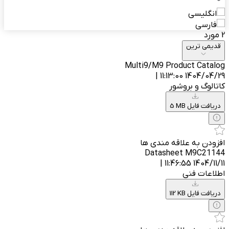
انگلیسی
فارسی
2 مورد
قدیمی ترین
Multi9/M9 Product Catalog
1404/04/29 11:13:00 |
کاتالوگ و بروشور
5 MB دریافت فایل
افزودن به علاقه مندی ها
Datasheet M9C21144
1404/11/11 11:46:55 |
اطلاعات فنی
112 KB دریافت فایل