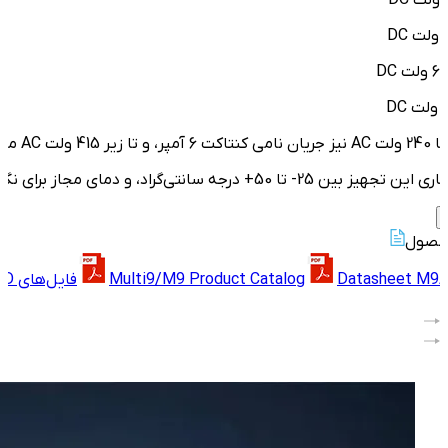
نگهداری آن بین 40- تا 85+ درجه سانتی‌گراد است. این محصول مطابق با استاندارد IEC/EN 60947-5-1 ساخته شده است.
حصول
Datasheet M9
Multi9/M9 Product Catalog
فایل‌های CAD و نقشه‌ها OF Auxiliary Contact
Item
1
of
18