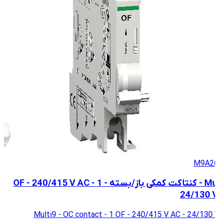
M9A26
Multi9 - کنتاکت کمکی باز/بسته - 1 OF - 240/415 V AC -
24/130 V
Multi9 - OC contact - 1 OF - 240/415 V AC - 24/130 
هده جزئیات